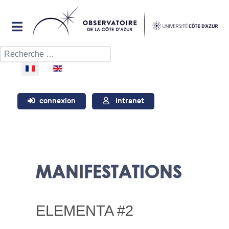
Rechercher
Sélectionnez votre langue
connexion
Intranet
MANIFESTATIONS
ELEMENTA #2