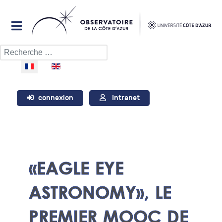
Rechercher
Sélectionnez votre langue
connexion
Intranet
«EAGLE EYE
ASTRONOMY», LE
PREMIER MOOC DE