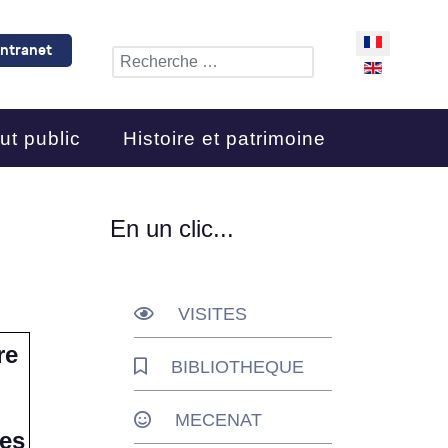
Sélectionnez 
Intranet
Rechercher
ut public
Histoire et patrimoine
En un clic...
VISITES
re
BIBLIOTHEQUE
MECENAT
des