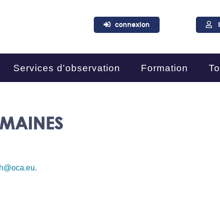
connexion
Services d'observation
Formation
To
UMAINES
rh@oca.eu
.