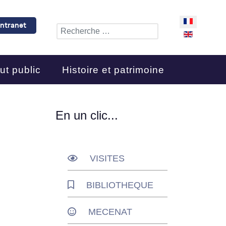
Sélectionnez 
Intranet
Rechercher
ut public
Histoire et patrimoine
En un clic...
VISITES
BIBLIOTHEQUE
MECENAT