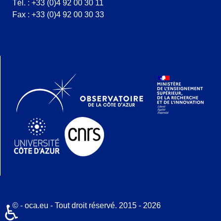
Tél. : +33 (0)4 92 00 30 11
Fax : +33 (0)4 92 00 30 33
© - oca.eu - Tout droit réservé. 2015 - 2026
♿