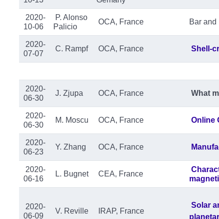
2020-
P. Alonso
OCA, France
Bar and
10-06
Palicio
2020-
C. Rampf
OCA, France
Shell-c
07-07
2020-
J. Zjupa
OCA, France
What mak
06-30
2020-
M. Moscu
OCA, France
Online 
06-30
2020-
Y. Zhang
OCA, France
Manufac
06-23
2020-
Charact
L. Bugnet
CEA, France
06-16
magnetic
Solar a
2020-
V. Reville
IRAP, France
06-09
planeta