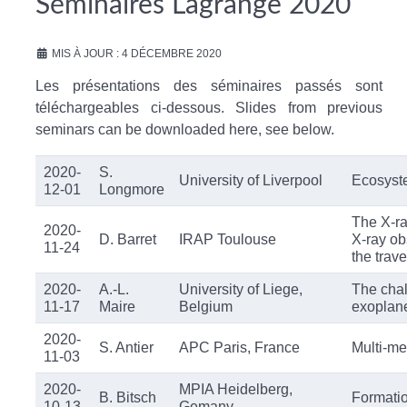
Séminaires Lagrange 2020
MIS À JOUR : 4 DÉCEMBRE 2020
Les présentations des séminaires passés sont
téléchargeables ci-dessous. Slides from previous
seminars can be downloaded here, see below.
2020-
S.
University of Liverpool
Ecosyst
12-01
Longmore
The X-ra
2020-
D. Barret
IRAP Toulouse
X-ray ob
11-24
the trave
2020-
A.-L.
University of Liege,
The chal
11-17
Maire
Belgium
exoplan
2020-
S. Antier
APC Paris, France
Multi-m
11-03
2020-
MPIA Heidelberg,
B. Bitsch
Formatio
10-13
Gemany