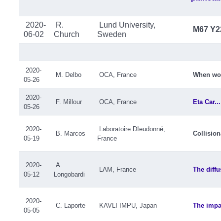
2020-
R.
Lund University,
M67 Y22
06-02
Church
Sweden
2020-
M. Delbo
OCA, France
When wor
05-26
2020-
F. Millour
OCA, France
Eta Car..
05-26
2020-
Laboratoire DIeudonné,
B. Marcos
Collision
05-19
France
2020-
A.
LAM, France
The diffu
05-12
Longobardi
2020-
C. Laporte
KAVLI IMPU, Japan
The impac
05-05