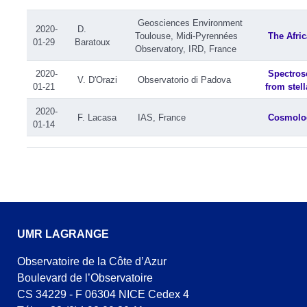
Geosciences Environment
2020-
D.
Toulouse, Midi-Pyrennées
The Afric
01-29
Baratoux
Observatory, IRD, France
2020-
Spectros
V. D'Orazi
Observatorio di Padova
01-21
from stell
2020-
F. Lacasa
IAS, France
Cosmolog
01-14
UMR LAGRANGE
Observatoire de la Côte d’Azur
Boulevard de l’Observatoire
CS 34229 - F 06304 NICE Cedex 4