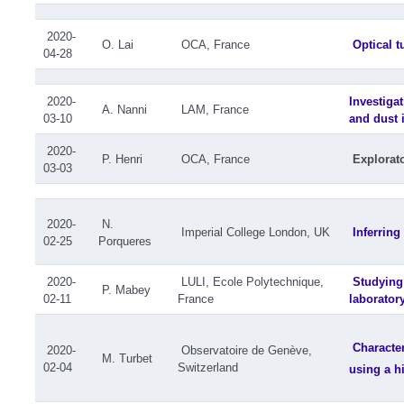
2020-
O. Lai
OCA, France
Optical t
04-28
2020-
Investiga
A. Nanni
LAM, France
03-10
and dust i
2020-
P. Henri
OCA, France
Explorat
03-03
2020-
N.
Imperial College London, UK
Inferring
02-25
Porqueres
2020-
LULI, Ecole Polytechnique,
Studying
P. Mabey
02-11
France
laborator
Character
2020-
Observatoire de Genève,
M. Turbet
02-04
Switzerland
using a h