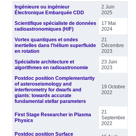
Articles
Titre
Date de publication
Ingénieure ou ingénieur
2 Juin
Électronique Embarquée CDD
2025
Scientifique spécialiste de données
17 Mai
radioastronomiques (H/F)
2024
Vortex quantiques et ondes
21
inertielles dans l'hélium superfluide
Décembre
en rotation
2023
Spécialiste architecture et
23 Juin
algorithmes en radioastronomie
2023
Postdoc position Complementarity
of asteroseismology and
19 Octobre
interferometry for dwarfs and
2022
giants: towards accurate
fundamental stellar parameters
21
First Stage Researcher in Plasma
Septembre
Physics
2022
Postdoc position Surface