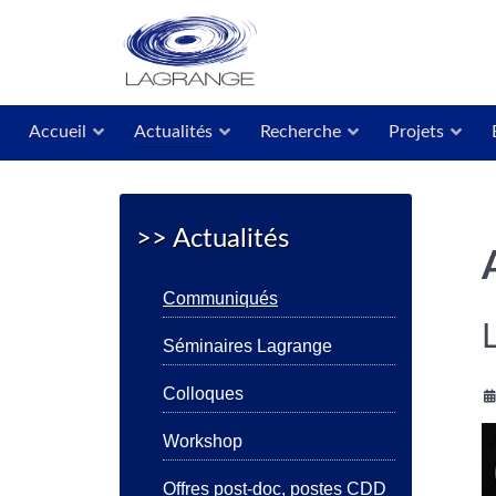
Accueil
Actualités
Recherche
Projets
>> Actualités
Communiqués
Séminaires Lagrange
Colloques
Workshop
Offres post-doc, postes CDD