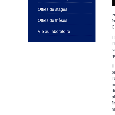
Offres de stages
e
Offres de thèses
f
C
Vie au laboratoire
H
l
s
q
I
p
l
m
d
p
f
m