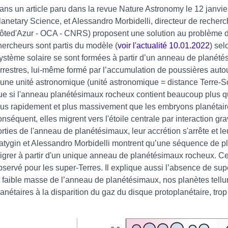
ans un article paru dans la revue Nature Astronomy le 12 janvie
lanetary Science, et Alessandro Morbidelli, directeur de reche
ôted'Azur - OCA - CNRS) proposent une solution au problème d
hercheurs sont partis du modèle (
voir l'actualité 10.01.2022
) sel
ystème solaire se sont formées à partir d’un anneau de planét
errestres, lui-même formé par l’accumulation de poussières autour
’une unité astronomique (unité astronomique = distance Terre-So
ue si l'anneau planétésimaux rocheux contient beaucoup plus qu
lus rapidement et plus massivement que les embryons planétaire
onséquent, elles migrent vers l'étoile centrale par interaction gr
orties de l'anneau de planétésimaux, leur accrétion s'arrête et l
atygin et Alessandro Morbidelli montrent qu’une séquence de pla
igrer à partir d'un unique anneau de planétésimaux rocheux. Ce
bservé pour les super-Terres. Il explique aussi l’absence de su
a faible masse de l’anneau de planétésimaux, nos planètes tellur
lanétaires à la disparition du gaz du disque protoplanétaire, trop 