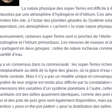
La nature physique des super-Terres est difficile à 
ntourées par une atmosphère d’hydrogène et d’hélium. Ces atmo
ormées très vite, à l’instar des planètes géantes du Système sola
ependant, ces atmosphères « cachent » la vraie nature physiqu
eureusement, certaines super-Terres sont si proches de l’étoile c
’hydrogène et l’hélium primordiaux. Les mesures de masses et d
e partagent en deux groupes : celles de nature rocheuse comme l
uantité d’eau.
l y a un consensus dans la communauté : les super-Terres riche
rotoplanétaire au-delà de la ligne des glaces, où la glace d’eau 
’étoile centrale. Mais il n’y a pas un modèle unique et convainq
ystère de leur origine est rendu plus difficile par la constatatio
imensions très variables d’un système planétaire à l’autre, cel
lanétaire ont des tailles quasiment identiques, comme des pois
ins et des pots de pois gros sont également disponibles, mais pa
ention
« peas-in-the-pot pattern »
pour la distribution des taille