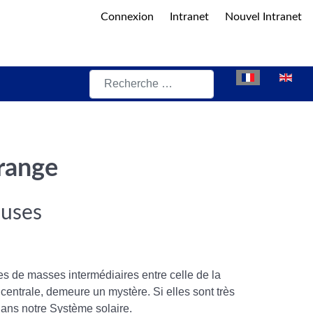
Connexion
Intranet
Nouvel Intranet
Rechercher
Sélectionnez vot
grange
euses
es de masses intermédiaires entre celle de la
e centrale, demeure un mystère. Si elles sont très
dans notre Système solaire.