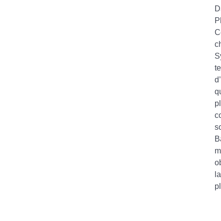
D
P
C
c
S
t
d
q
p
c
s
B
m
o
l
p