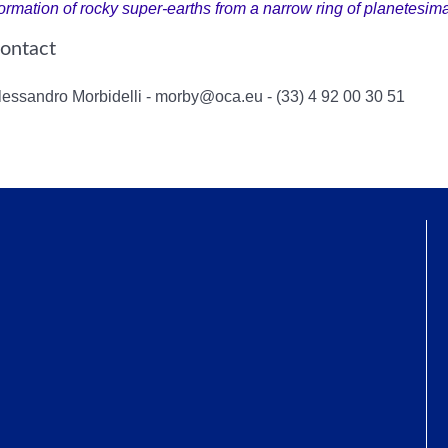
ormation of rocky super-earths from a narrow ring of planetesim
ontact
lessandro Morbidelli -
morby@oca.eu
- (33) 4 92 00 30 51