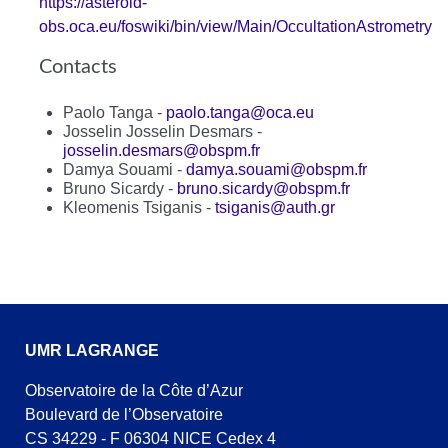
https://asteroid-
obs.oca.eu/foswiki/bin/view/Main/OccultationAstrometry
Contacts
Paolo Tanga -
paolo.tanga@oca.eu
Josselin Josselin Desmars -
josselin.desmars@obspm.fr
Damya Souami -
damya.souami@obspm.fr
Bruno Sicardy -
bruno.sicardy@obspm.fr
Kleomenis Tsiganis -
tsiganis@auth.gr
UMR LAGRANGE
Observatoire de la Côte d’Azur
Boulevard de l’Observatoire
CS 34229 - F 06304 NICE Cedex 4