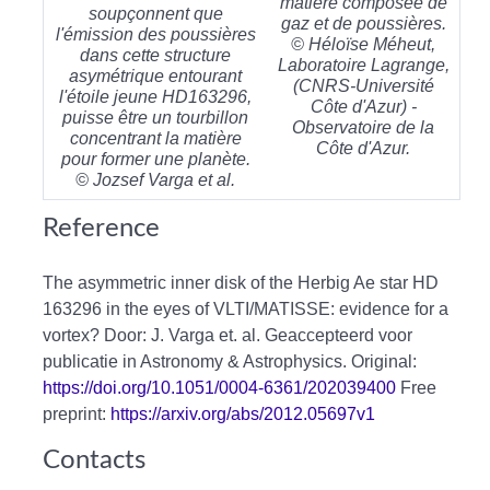
matière composée de
soupçonnent que
gaz et de poussières.
l'émission des poussières
© Héloïse Méheut,
dans cette structure
Laboratoire Lagrange,
asymétrique entourant
(CNRS-Université
l'étoile jeune HD163296,
Côte d'Azur) -
puisse être un tourbillon
Observatoire de la
concentrant la matière
Côte d'Azur.
pour former une planète.
© Jozsef Varga et al.
Reference
The asymmetric inner disk of the Herbig Ae star HD
163296 in the eyes of VLTI/MATISSE: evidence for a
vortex? Door: J. Varga et. al. Geaccepteerd voor
publicatie in Astronomy & Astrophysics. Original:
https://doi.org/10.1051/0004-6361/202039400
Free
preprint:
https://arxiv.org/abs/2012.05697v1
Contacts