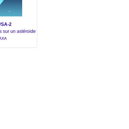
SA-2
ns sur un astéroide
JAXA