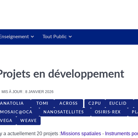
Enseignement
Tout Public
Projets en développement
MIS À JOUR : 8 JANVIER 2026
ANATOLIA
TOMI
ACROSS
C2PU
EUCLID
MOSAIC@OCA
NANOSATELLITES
OSIRIS-REX
P
VEGA
WEAVE
l y a actuellement 20 projets :
Missions spatiales
-
Instruments po