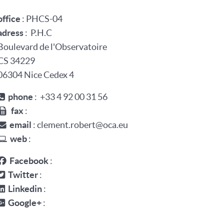
office
:
PHCS-04
adress
:
P.H.C
Boulevard de l'Observatoire
CS 34229
06304
Nice Cedex 4
phone
: +33 4 92 00 31 56
fax
:
email
: clement.robert@oca.eu
web
:
Facebook
:
Twitter
:
Linkedin
:
Google+
: