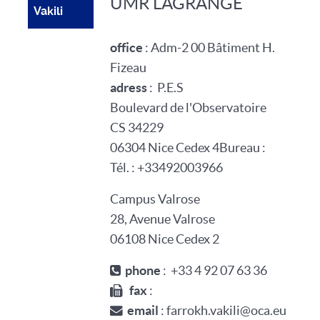
UMR LAGRANGE
Vakili
office
:
Adm-2 00
Bâtiment H.
Fizeau
adress
:
P.E.S
Boulevard de l'Observatoire
CS 34229
06304
Nice Cedex 4
Bureau :
Tél. :
+33
4
92
00
39
66
Campus Valrose
28, Avenue Valrose
06108
Nice Cedex 2
phone
: +33 4 92 07 63 36
fax
:
email
: farrokh.vakili@oca.eu